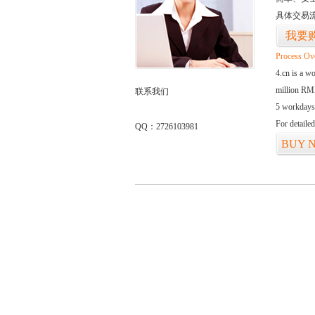
具体交易
我要
Process Ov
4.cn is a w
million RMB
联系我们
5 workdays
For detaile
QQ：2726103981
BUY 