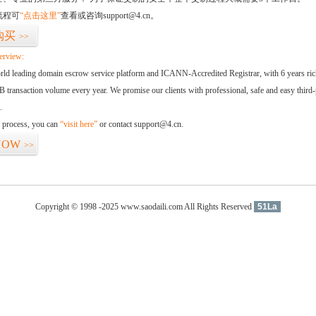
流程可
“点击这里”
查看或咨询support@4.cn。
购买
>>
erview:
orld leading domain escrow service platform and ICANN-Accredited Registrar, with 6 years ri
 transaction volume every year. We promise our clients with professional, safe and easy third-
.
d process, you can
“visit here”
or contact support@4.cn.
NOW
>>
Copyright © 1998 -2025 www.saodaili.com All Rights Reserved
51La