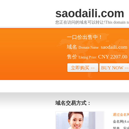
saodaili.com
您正在访问的域名可以转让!This domain name i
一口价出售中！
域名
saodaili.com
Domain Name:
售价
CNY 2207.00
Listing Price:
立即购买
BUY NOW
>>
>>
域名交易方式：
通过金名网(
金名网(4
简单、安